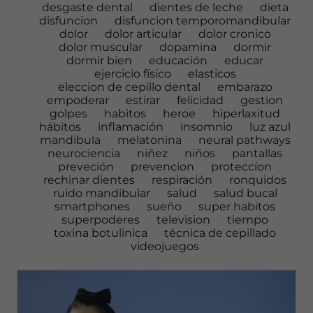
desgaste dental
dientes de leche
dieta
disfuncion
disfuncion temporomandibular
dolor
dolor articular
dolor cronico
dolor muscular
dopamina
dormir
dormir bien
educación
educar
ejercicio físico
elasticos
eleccion de cepillo dental
embarazo
empoderar
estirar
felicidad
gestion
golpes
habitos
heroe
hiperlaxitud
hábitos
inflamación
insomnio
luz azul
mandibula
melatonina
neural pathways
neurociencia
niñez
niños
pantallas
preveción
prevencion
proteccíon
rechinar dientes
respiración
ronquidos
ruido mandibular
salud
salud bucal
smartphones
sueño
super habitos
superpoderes
television
tiempo
toxina botulinica
técnica de cepillado
videojuegos