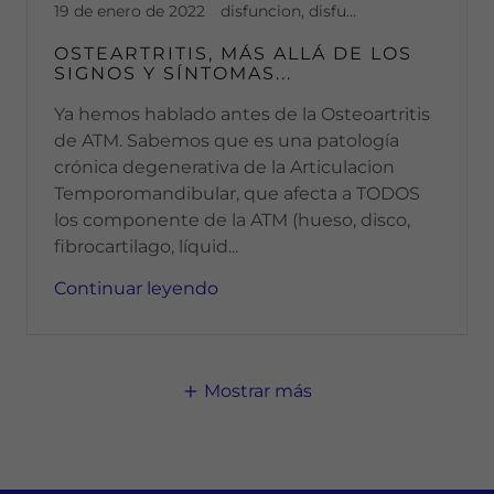
19 de enero de 2022
disfuncion, disfuncion temporomandibular, dolor, dolor articular, dolor cronico, dolor muscular, mandibula, ruido mandibular, Ruidos en articulacion, salud, salud bucal, toxina botulinica
OSTEARTRITIS, MÁS ALLÁ DE LOS
SIGNOS Y SÍNTOMAS...
Ya hemos hablado antes de la Osteoartritis
de ATM. Sabemos que es una patología
crónica degenerativa de la Articulacion
Temporomandibular, que afecta a TODOS
los componente de la ATM (hueso, disco,
fibrocartilago, líquid...
Continuar leyendo
Mostrar más