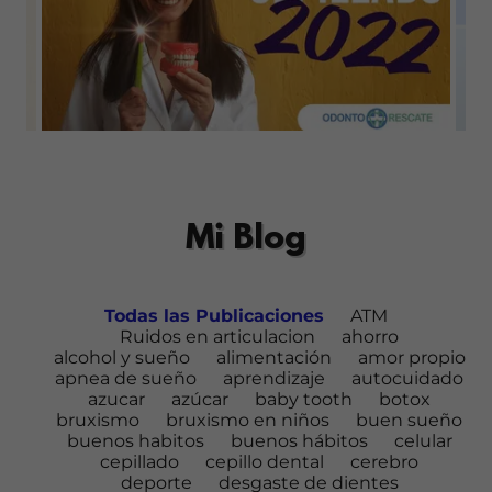
Mi Blog
Todas las Publicaciones
ATM
Ruidos en articulacion
ahorro
alcohol y sueño
alimentación
amor propio
apnea de sueño
aprendizaje
autocuidado
azucar
azúcar
baby tooth
botox
bruxismo
bruxismo en niños
buen sueño
buenos habitos
buenos hábitos
celular
cepillado
cepillo dental
cerebro
deporte
desgaste de dientes